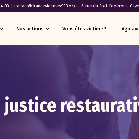
34 03
|
contact@francevictimes973.org
-
6 rue du Fort Cépérou - Cay
Nos actions
Vous êtes victime ?
Agir av
 justice restaurat