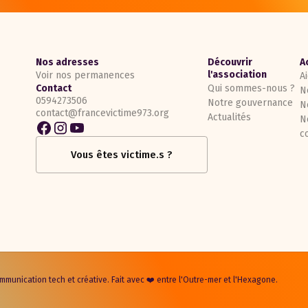
Nos adresses
Découvrir
A
l'association
Voir nos permanences
A
Contact
Qui sommes-nous ?
N
0594273506
Notre gouvernance
N
contact@francevictime973.org
Actualités
N
c
Vous êtes victime.s ?
munication tech et créative. Fait avec ❤️ entre l'Outre-mer et l'Hexagone.