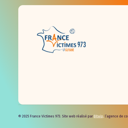
© 2025 France Victimes 973. Site web réalisé par
Bitwip,
l’agence de com