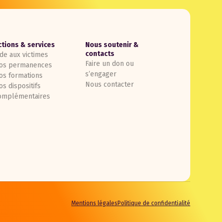
ctions & services
Nous soutenir &
contacts
ide aux victimes
Faire un don ou
os permanences
s’engager
os formations
Nous contacter
os dispositifs
omplémentaires
Mentions légales
Politique de confidentialité